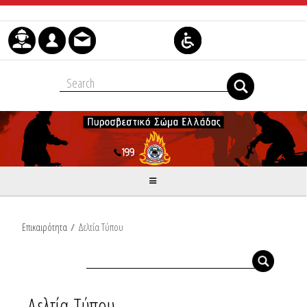
Μετάβαση στο περιεχόμενο
Επικαιρότητα
/
Δελτία Τύπου
Δελτία Τύπου