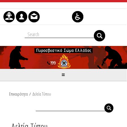
Μετάβαση στο περιεχόμενο
Επικαιρότητα
/
Δελτία Τύπου
Δελτία Τύπου