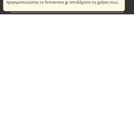
Χρησιμοποιώντας το fireservice.gr αποδέχεστε τη χρήση τους.
Πυρασφάλεια
Τράπεζα Ιδεών
Εθελοντισμός
Ανοιχτά Δεδομένα
Συμβάσεις Διαβουλεύσεις Διαγωνισμοί
Ευρωπαϊκά & Αναπτυξιακά Προγράμματα
© Copyright 2016 Αρχηγείο Πυροσβεστικού Σώματος