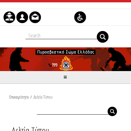
Μετάβαση στο περιεχόμενο
Επικαιρότητα
/
Δελτία Τύπου
Δελτία Τύπου