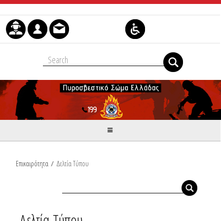
Μετάβαση στο περιεχόμενο
Επικαιρότητα
/
Δελτία Τύπου
Δελτία Τύπου