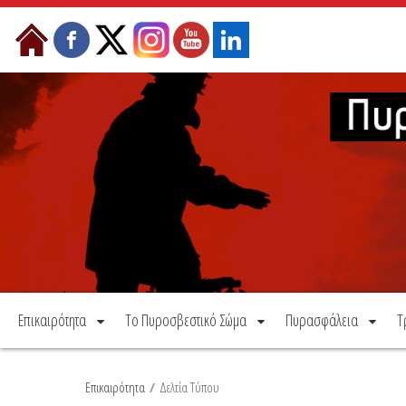
Μετάβαση στο περιεχόμενο
Επικαιρότητα
Το Πυροσβεστικό Σώμα
Πυρασφάλεια
Τ
Επικαιρότητα
/
Δελτία Τύπου