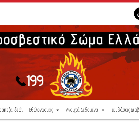
ράπεζα Ιδεών
Εθελοντισμός
Ανοιχτά Δεδομένα
Συμβάσεις Διαβ