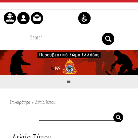
Μετάβαση στο περιεχόμενο
Επικαιρότητα
/
Δελτία Τύπου
Δελτία Τύπου