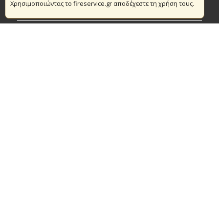
Χρησιμοποιώντας το fireservice.gr αποδέχεστε τη χρήση τους.
Πυρασφάλεια
Τράπεζα Ιδεών
Εθελοντισμός
Ανοιχτά Δεδομένα
Συμβάσεις Διαβουλεύσεις Διαγωνισμοί
Ευρωπαϊκά & Αναπτυξιακά Προγράμματα
© Copyright 2016 Αρχηγείο Πυροσβεστικού Σώματος