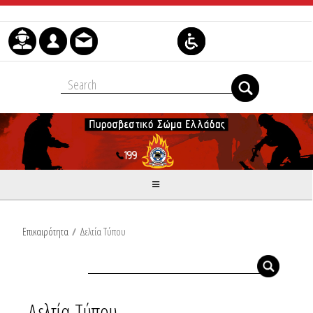
Μετάβαση στο περιεχόμενο
Επικαιρότητα
/
Δελτία Τύπου
Δελτία Τύπου