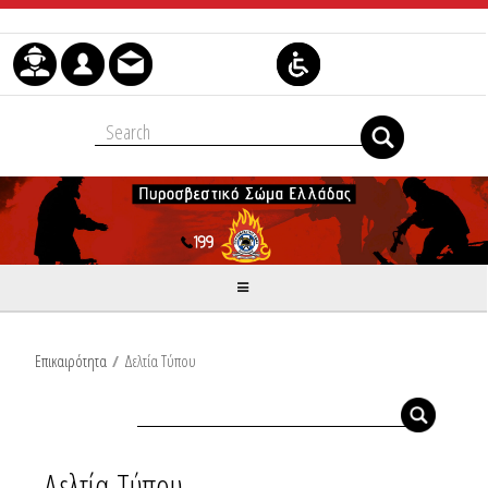
Μετάβαση στο περιεχόμενο
Επικαιρότητα
/
Δελτία Τύπου
Δελτία Τύπου