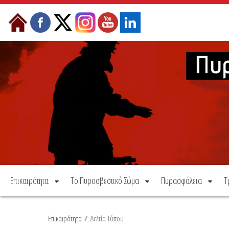
Μετάβαση στο περιεχόμενο
Επικαιρότητα
Το Πυροσβεστικό Σώμα
Πυρασφάλεια
Τ
Επικαιρότητα
/
Δελτία Τύπου