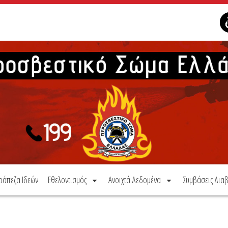
ράπεζα Ιδεών
Εθελοντισμός
Ανοιχτά Δεδομένα
Συμβάσεις Διαβ