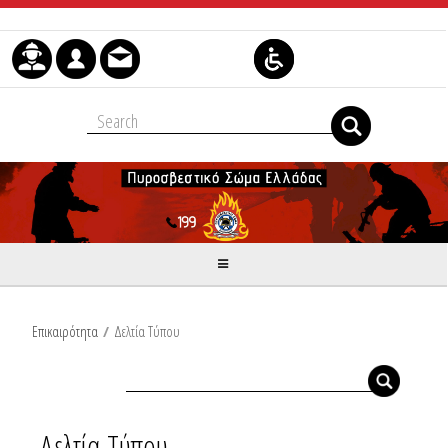
Μετάβαση στο περιεχόμενο
Επικαιρότητα
/
Δελτία Τύπου
Δελτία Τύπου