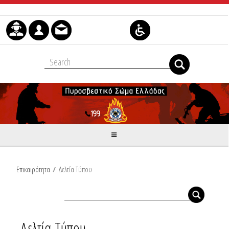
Μετάβαση στο περιεχόμενο
Επικαιρότητα
/
Δελτία Τύπου
Δελτία Τύπου