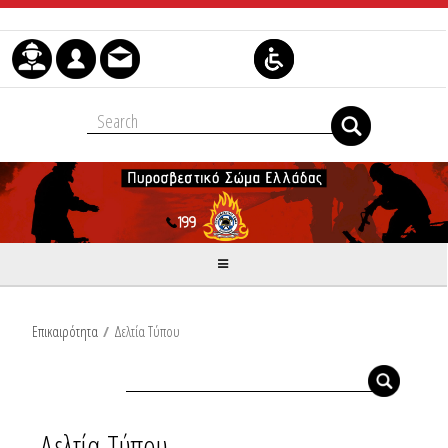
Μετάβαση στο περιεχόμενο
Επικαιρότητα
/
Δελτία Τύπου
Δελτία Τύπου