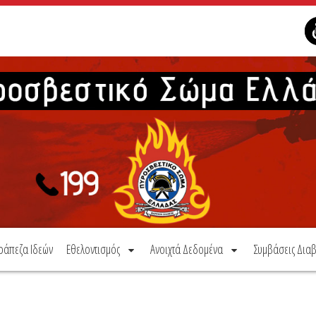
ράπεζα Ιδεών
Εθελοντισμός
Ανοιχτά Δεδομένα
Συμβάσεις Διαβ