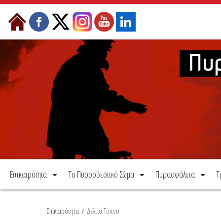
Μετάβαση στο περιεχόμενο
Επικαιρότητα
Το Πυροσβεστικό Σώμα
Πυρασφάλεια
Τ
Επικαιρότητα
/
Δελτία Τύπου