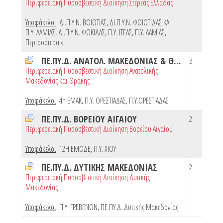
Περιφερειακή Πυροσβεστική Διοίκηση Στερεάς Ελλάδας
Υποφάκελοι
:
ΔΙ.Π.Υ.Ν. ΒΟΙΩΤΙΑΣ
,
ΔΙ.Π.Υ.Ν. ΦΘΙΩΤΙΔΑΣ ΚΑΙ
Π.Υ. ΛΑΜΙΑΣ
,
ΔΙ.Π.Υ.Ν. ΦΩΚΙΔΑΣ
,
Π.Υ. ΙΤΕΑΣ
,
Π.Υ. ΛΑΜΙΑΣ
,
Περισσότερα »
ΠΕ.ΠΥ.Δ. ΑΝΑΤΟΛ. ΜΑΚΕΔΟΝΙΑΣ & ΘΡΑΚΗΣ
3
Περιφερειακή Πυροσβεστική Διοίκηση Ανατολικής
Μακεδονίας και Θράκης
Υποφάκελοι
:
4η ΕΜΑΚ
,
Π.Υ. ΟΡΕΣΤΙΑΔΑΣ
,
Π.Υ.ΟΡΕΣΤΙΑΔΑΣ
ΠΕ.ΠΥ.Δ. ΒΟΡΕΙΟΥ ΑΙΓΑΙΟΥ
2
Περιφερειακή Πυροσβεστική Διοίκηση Βορείου Αιγαίου
Υποφάκελοι
:
12Η ΕΜΟΔΕ
,
Π.Υ. ΧΙΟΥ
ΠΕ.ΠΥ.Δ. ΔΥΤΙΚΗΣ ΜΑΚΕΔΟΝΙΑΣ
2
Περιφερειακή Πυροσβεστική Διοίκηση Δυτικής
Μακεδονίας
Υποφάκελοι
:
Π.Υ. ΓΡΕΒΕΝΩΝ
,
ΠΕ.ΠΥ.Δ. Δυτικής Μακεδονίας