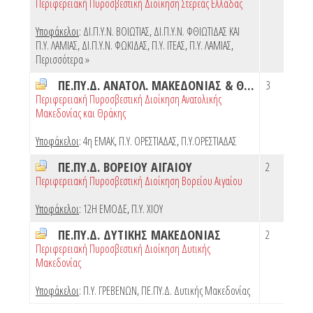
Περιφερειακή Πυροσβεστική Διοίκηση Στερεάς Ελλάδας
Υποφάκελοι
:
ΔΙ.Π.Υ.Ν. ΒΟΙΩΤΙΑΣ
,
ΔΙ.Π.Υ.Ν. ΦΘΙΩΤΙΔΑΣ ΚΑΙ
Π.Υ. ΛΑΜΙΑΣ
,
ΔΙ.Π.Υ.Ν. ΦΩΚΙΔΑΣ
,
Π.Υ. ΙΤΕΑΣ
,
Π.Υ. ΛΑΜΙΑΣ
,
Περισσότερα »
ΠΕ.ΠΥ.Δ. ΑΝΑΤΟΛ. ΜΑΚΕΔΟΝΙΑΣ & ΘΡΑΚΗΣ
3
Περιφερειακή Πυροσβεστική Διοίκηση Ανατολικής
Μακεδονίας και Θράκης
Υποφάκελοι
:
4η ΕΜΑΚ
,
Π.Υ. ΟΡΕΣΤΙΑΔΑΣ
,
Π.Υ.ΟΡΕΣΤΙΑΔΑΣ
ΠΕ.ΠΥ.Δ. ΒΟΡΕΙΟΥ ΑΙΓΑΙΟΥ
2
Περιφερειακή Πυροσβεστική Διοίκηση Βορείου Αιγαίου
Υποφάκελοι
:
12Η ΕΜΟΔΕ
,
Π.Υ. ΧΙΟΥ
ΠΕ.ΠΥ.Δ. ΔΥΤΙΚΗΣ ΜΑΚΕΔΟΝΙΑΣ
2
Περιφερειακή Πυροσβεστική Διοίκηση Δυτικής
Μακεδονίας
Υποφάκελοι
:
Π.Υ. ΓΡΕΒΕΝΩΝ
,
ΠΕ.ΠΥ.Δ. Δυτικής Μακεδονίας