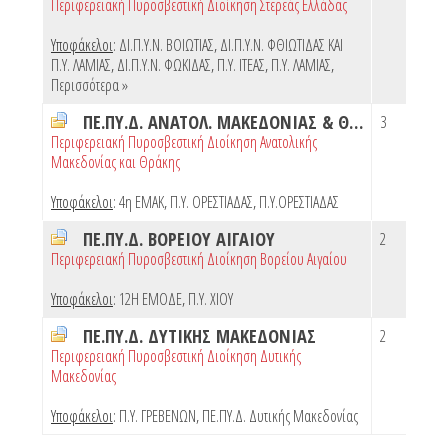
Περιφερειακή Πυροσβεστική Διοίκηση Στερεάς Ελλάδας
Υποφάκελοι
:
ΔΙ.Π.Υ.Ν. ΒΟΙΩΤΙΑΣ
,
ΔΙ.Π.Υ.Ν. ΦΘΙΩΤΙΔΑΣ ΚΑΙ
Π.Υ. ΛΑΜΙΑΣ
,
ΔΙ.Π.Υ.Ν. ΦΩΚΙΔΑΣ
,
Π.Υ. ΙΤΕΑΣ
,
Π.Υ. ΛΑΜΙΑΣ
,
Περισσότερα »
ΠΕ.ΠΥ.Δ. ΑΝΑΤΟΛ. ΜΑΚΕΔΟΝΙΑΣ & ΘΡΑΚΗΣ
3
Περιφερειακή Πυροσβεστική Διοίκηση Ανατολικής
Μακεδονίας και Θράκης
Υποφάκελοι
:
4η ΕΜΑΚ
,
Π.Υ. ΟΡΕΣΤΙΑΔΑΣ
,
Π.Υ.ΟΡΕΣΤΙΑΔΑΣ
ΠΕ.ΠΥ.Δ. ΒΟΡΕΙΟΥ ΑΙΓΑΙΟΥ
2
Περιφερειακή Πυροσβεστική Διοίκηση Βορείου Αιγαίου
Υποφάκελοι
:
12Η ΕΜΟΔΕ
,
Π.Υ. ΧΙΟΥ
ΠΕ.ΠΥ.Δ. ΔΥΤΙΚΗΣ ΜΑΚΕΔΟΝΙΑΣ
2
Περιφερειακή Πυροσβεστική Διοίκηση Δυτικής
Μακεδονίας
Υποφάκελοι
:
Π.Υ. ΓΡΕΒΕΝΩΝ
,
ΠΕ.ΠΥ.Δ. Δυτικής Μακεδονίας