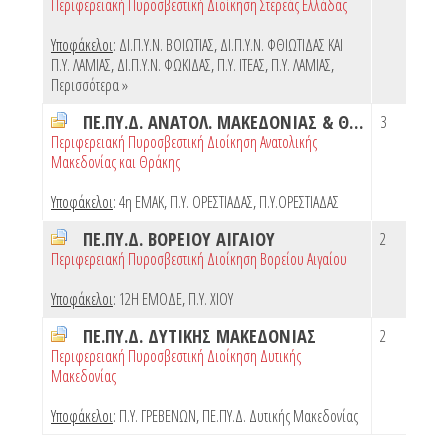
Περιφερειακή Πυροσβεστική Διοίκηση Στερεάς Ελλάδας
Υποφάκελοι
:
ΔΙ.Π.Υ.Ν. ΒΟΙΩΤΙΑΣ
,
ΔΙ.Π.Υ.Ν. ΦΘΙΩΤΙΔΑΣ ΚΑΙ
Π.Υ. ΛΑΜΙΑΣ
,
ΔΙ.Π.Υ.Ν. ΦΩΚΙΔΑΣ
,
Π.Υ. ΙΤΕΑΣ
,
Π.Υ. ΛΑΜΙΑΣ
,
Περισσότερα »
ΠΕ.ΠΥ.Δ. ΑΝΑΤΟΛ. ΜΑΚΕΔΟΝΙΑΣ & ΘΡΑΚΗΣ
3
Περιφερειακή Πυροσβεστική Διοίκηση Ανατολικής
Μακεδονίας και Θράκης
Υποφάκελοι
:
4η ΕΜΑΚ
,
Π.Υ. ΟΡΕΣΤΙΑΔΑΣ
,
Π.Υ.ΟΡΕΣΤΙΑΔΑΣ
ΠΕ.ΠΥ.Δ. ΒΟΡΕΙΟΥ ΑΙΓΑΙΟΥ
2
Περιφερειακή Πυροσβεστική Διοίκηση Βορείου Αιγαίου
Υποφάκελοι
:
12Η ΕΜΟΔΕ
,
Π.Υ. ΧΙΟΥ
ΠΕ.ΠΥ.Δ. ΔΥΤΙΚΗΣ ΜΑΚΕΔΟΝΙΑΣ
2
Περιφερειακή Πυροσβεστική Διοίκηση Δυτικής
Μακεδονίας
Υποφάκελοι
:
Π.Υ. ΓΡΕΒΕΝΩΝ
,
ΠΕ.ΠΥ.Δ. Δυτικής Μακεδονίας