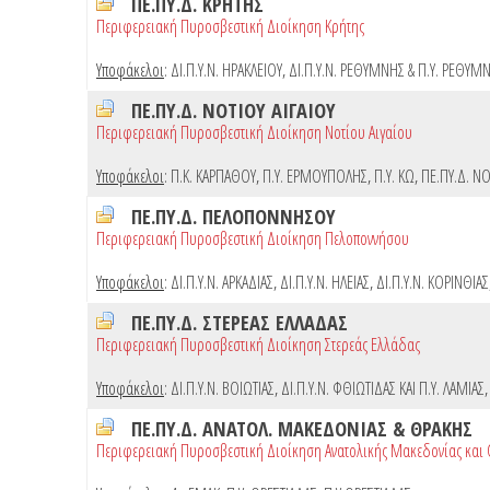
ΠΕ.ΠΥ.Δ. ΚΡΗΤΗΣ
Περιφερειακή Πυροσβεστική Διοίκηση Κρήτης
Υποφάκελοι
:
ΔΙ.Π.Υ.Ν. ΗΡΑΚΛΕΙΟΥ
,
ΔΙ.Π.Υ.Ν. ΡΕΘΥΜΝΗΣ & Π.Υ. ΡΕΘΥΜ
ΠΕ.ΠΥ.Δ. ΝΟΤΙΟΥ ΑΙΓΑΙΟΥ
Περιφερειακή Πυροσβεστική Διοίκηση Νοτίου Αιγαίου
Υποφάκελοι
:
Π.Κ. ΚΑΡΠΑΘΟΥ
,
Π.Υ. ΕΡΜΟΥΠΟΛΗΣ
,
Π.Υ. ΚΩ
,
ΠΕ.ΠΥ.Δ. ΝΟ
ΠΕ.ΠΥ.Δ. ΠΕΛΟΠΟΝΝΗΣΟΥ
Περιφερειακή Πυροσβεστική Διοίκηση Πελοποννήσου
Υποφάκελοι
:
ΔΙ.Π.Υ.Ν. ΑΡΚΑΔΙΑΣ
,
ΔΙ.Π.Υ.Ν. ΗΛΕΙΑΣ
,
ΔΙ.Π.Υ.Ν. ΚΟΡΙΝΘΙΑΣ
ΠΕ.ΠΥ.Δ. ΣΤΕΡΕΑΣ ΕΛΛΑΔΑΣ
Περιφερειακή Πυροσβεστική Διοίκηση Στερεάς Ελλάδας
Υποφάκελοι
:
ΔΙ.Π.Υ.Ν. ΒΟΙΩΤΙΑΣ
,
ΔΙ.Π.Υ.Ν. ΦΘΙΩΤΙΔΑΣ ΚΑΙ Π.Υ. ΛΑΜΙΑΣ
ΠΕ.ΠΥ.Δ. ΑΝΑΤΟΛ. ΜΑΚΕΔΟΝΙΑΣ & ΘΡΑΚΗΣ
Περιφερειακή Πυροσβεστική Διοίκηση Ανατολικής Μακεδονίας και