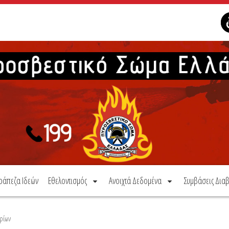
ράπεζα Ιδεών
Εθελοντισμός
Ανοιχτά Δεδομένα
Συμβάσεις Διαβ
ρίων