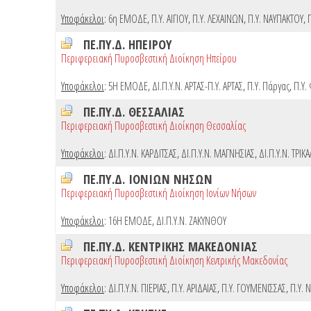
Υποφάκελοι
:
6η ΕΜΟΔΕ
,
Π.Υ. ΑΙΓΙΟΥ
,
Π.Υ. ΛΕΧΑΙΝΩΝ
,
Π.Υ. ΝΑΥΠΑΚΤΟΥ
,
ΠΕ.ΠΥ.Δ. ΗΠΕΙΡΟΥ
Περιφερειακή Πυροσβεστική Διοίκηση Ηπείρου
Υποφάκελοι
:
5Η ΕΜΟΔΕ
,
ΔΙ.Π.Υ.Ν. ΑΡΤΑΣ-Π.Υ. ΑΡΤΑΣ
,
Π.Υ. Πάργας
,
Π.Υ.
ΠΕ.ΠΥ.Δ. ΘΕΣΣΑΛΙΑΣ
Περιφερειακή Πυροσβεστική Διοίκηση Θεσσαλίας
Υποφάκελοι
:
ΔΙ.Π.Υ.Ν. ΚΑΡΔΙΤΣΑΣ
,
ΔΙ.Π.Υ.Ν. ΜΑΓΝΗΣΙΑΣ
,
ΔΙ.Π.Υ.Ν. ΤΡΙΚ
ΠΕ.ΠΥ.Δ. ΙΟΝΙΩΝ ΝΗΣΩΝ
Περιφερειακή Πυροσβεστική Διοίκηση Ιονίων Νήσων
Υποφάκελοι
:
16Η ΕΜΟΔΕ
,
ΔΙ.Π.Υ.Ν. ΖΑΚΥΝΘΟΥ
ΠΕ.ΠΥ.Δ. ΚΕΝΤΡΙΚΗΣ ΜΑΚΕΔΟΝΙΑΣ
Περιφερειακή Πυροσβεστική Διοίκηση Κεντρικής Μακεδονίας
Υποφάκελοι
:
ΔΙ.Π.Υ.Ν. ΠΙΕΡΙΑΣ
,
Π.Υ. ΑΡΙΔΑΙΑΣ
,
Π.Υ. ΓΟΥΜΕΝΙΣΣΑΣ
,
Π.Υ. 