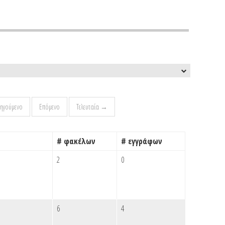
ηγούμενο
Επόμενο
Τελευταία →
# φακέλων
# εγγράφων
2
0
6
4