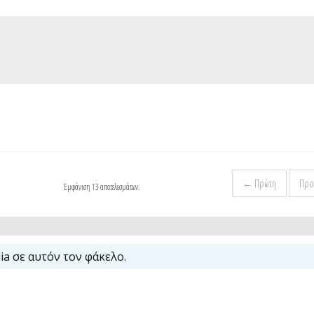
← Πρώτη
Προ
Εμφάνιση 13 αποτελεσμάτων.
a σε αυτόν τον φάκελο.