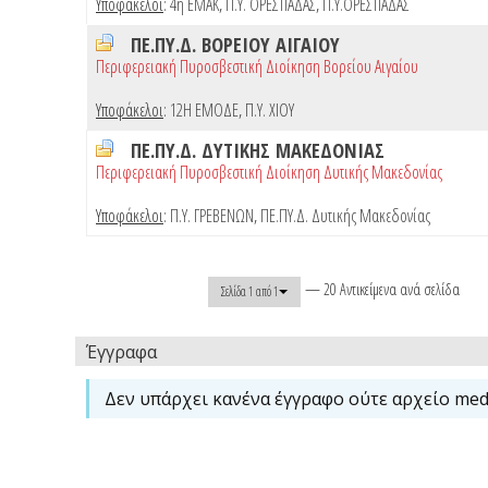
Υποφάκελοι
:
4η ΕΜΑΚ
,
Π.Υ. ΟΡΕΣΤΙΑΔΑΣ
,
Π.Υ.ΟΡΕΣΤΙΑΔΑΣ
ΠΕ.ΠΥ.Δ. ΒΟΡΕΙΟΥ ΑΙΓΑΙΟΥ
Περιφερειακή Πυροσβεστική Διοίκηση Βορείου Αιγαίου
Υποφάκελοι
:
12Η ΕΜΟΔΕ
,
Π.Υ. ΧΙΟΥ
ΠΕ.ΠΥ.Δ. ΔΥΤΙΚΗΣ ΜΑΚΕΔΟΝΙΑΣ
Περιφερειακή Πυροσβεστική Διοίκηση Δυτικής Μακεδονίας
Υποφάκελοι
:
Π.Υ. ΓΡΕΒΕΝΩΝ
,
ΠΕ.ΠΥ.Δ. Δυτικής Μακεδονίας
— 20 Αντικείμενα ανά σελίδα
Σελίδα 1 από 1
Έγγραφα
Δεν υπάρχει κανένα έγγραφο ούτε αρχείο medi