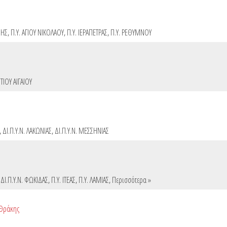
ΝΗΣ
,
Π.Υ. ΑΓΙΟΥ ΝΙΚΟΛΑΟΥ
,
Π.Υ. ΙΕΡΑΠΕΤΡΑΣ
,
Π.Υ. ΡΕΘΥΜΝΟΥ
ΤΙΟΥ ΑΙΓΑΙΟΥ
,
ΔΙ.Π.Υ.Ν. ΛΑΚΩΝΙΑΣ
,
ΔΙ.Π.Υ.Ν. ΜΕΣΣΗΝΙΑΣ
,
ΔΙ.Π.Υ.Ν. ΦΩΚΙΔΑΣ
,
Π.Υ. ΙΤΕΑΣ
,
Π.Υ. ΛΑΜΙΑΣ
,
Περισσότερα »
 Θράκης