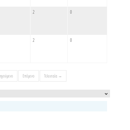
2
0
2
0
ηγούμενο
Επόμενο
Τελευταία →