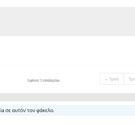
← Πρώτη
Προ
Εμφάνιση 13 αποτελεσμάτων.
a σε αυτόν τον φάκελο.