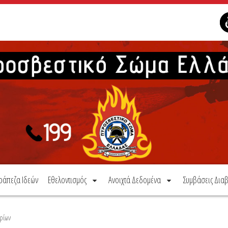
ράπεζα Ιδεών
Εθελοντισμός
Ανοιχτά Δεδομένα
Συμβάσεις Διαβ
ρίων