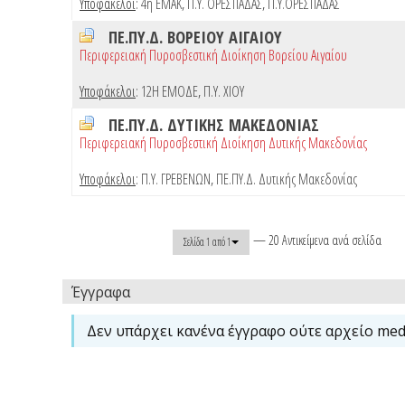
Υποφάκελοι
:
4η ΕΜΑΚ
,
Π.Υ. ΟΡΕΣΤΙΑΔΑΣ
,
Π.Υ.ΟΡΕΣΤΙΑΔΑΣ
ΠΕ.ΠΥ.Δ. ΒΟΡΕΙΟΥ ΑΙΓΑΙΟΥ
Περιφερειακή Πυροσβεστική Διοίκηση Βορείου Αιγαίου
Υποφάκελοι
:
12Η ΕΜΟΔΕ
,
Π.Υ. ΧΙΟΥ
ΠΕ.ΠΥ.Δ. ΔΥΤΙΚΗΣ ΜΑΚΕΔΟΝΙΑΣ
Περιφερειακή Πυροσβεστική Διοίκηση Δυτικής Μακεδονίας
Υποφάκελοι
:
Π.Υ. ΓΡΕΒΕΝΩΝ
,
ΠΕ.ΠΥ.Δ. Δυτικής Μακεδονίας
— 20 Αντικείμενα ανά σελίδα
Σελίδα 1 από 1
Έγγραφα
Δεν υπάρχει κανένα έγγραφο ούτε αρχείο medi