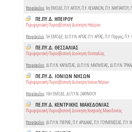
Υποφάκελοι
:
6η ΕΜΟΔΕ
,
Π.Υ. ΑΙΓΙΟΥ
,
Π.Υ. ΛΕΧΑΙΝΩΝ
,
Π.Υ. ΝΑΥΠΑΚΤΟΥ
,
ΠΕ.ΠΥ.Δ. ΗΠΕΙΡΟΥ
Περιφερειακή Πυροσβεστική Διοίκηση Ηπείρου
Υποφάκελοι
:
5Η ΕΜΟΔΕ
,
ΔΙ.Π.Υ.Ν. ΑΡΤΑΣ-Π.Υ. ΑΡΤΑΣ
,
Π.Υ. Πάργας
,
Π.Υ.
ΠΕ.ΠΥ.Δ. ΘΕΣΣΑΛΙΑΣ
Περιφερειακή Πυροσβεστική Διοίκηση Θεσσαλίας
Υποφάκελοι
:
ΔΙ.Π.Υ.Ν. ΚΑΡΔΙΤΣΑΣ
,
ΔΙ.Π.Υ.Ν. ΜΑΓΝΗΣΙΑΣ
,
ΔΙ.Π.Υ.Ν. ΤΡΙΚ
ΠΕ.ΠΥ.Δ. ΙΟΝΙΩΝ ΝΗΣΩΝ
Περιφερειακή Πυροσβεστική Διοίκηση Ιονίων Νήσων
Υποφάκελοι
:
16Η ΕΜΟΔΕ
,
ΔΙ.Π.Υ.Ν. ΖΑΚΥΝΘΟΥ
ΠΕ.ΠΥ.Δ. ΚΕΝΤΡΙΚΗΣ ΜΑΚΕΔΟΝΙΑΣ
Περιφερειακή Πυροσβεστική Διοίκηση Κεντρικής Μακεδονίας
Υποφάκελοι
:
ΔΙ.Π.Υ.Ν. ΠΙΕΡΙΑΣ
,
Π.Υ. ΑΡΙΔΑΙΑΣ
,
Π.Υ. ΓΟΥΜΕΝΙΣΣΑΣ
,
Π.Υ. 