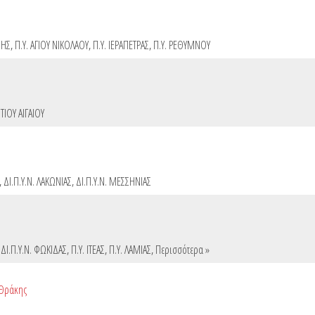
ΝΗΣ
,
Π.Υ. ΑΓΙΟΥ ΝΙΚΟΛΑΟΥ
,
Π.Υ. ΙΕΡΑΠΕΤΡΑΣ
,
Π.Υ. ΡΕΘΥΜΝΟΥ
ΤΙΟΥ ΑΙΓΑΙΟΥ
,
ΔΙ.Π.Υ.Ν. ΛΑΚΩΝΙΑΣ
,
ΔΙ.Π.Υ.Ν. ΜΕΣΣΗΝΙΑΣ
,
ΔΙ.Π.Υ.Ν. ΦΩΚΙΔΑΣ
,
Π.Υ. ΙΤΕΑΣ
,
Π.Υ. ΛΑΜΙΑΣ
,
Περισσότερα »
 Θράκης