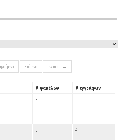
ηγούμενο
Επόμενο
Τελευταία →
# φακέλων
# εγγράφων
2
0
6
4