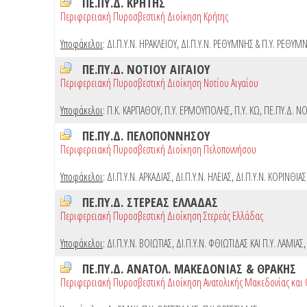
ΠΕ.ΠΥ.Δ. ΚΡΗΤΗΣ
Περιφερειακή Πυροσβεστική Διοίκηση Κρήτης
Υποφάκελοι
:
ΔΙ.Π.Υ.Ν. ΗΡΑΚΛΕΙΟΥ
,
ΔΙ.Π.Υ.Ν. ΡΕΘΥΜΝΗΣ & Π.Υ. ΡΕΘΥΜ
ΠΕ.ΠΥ.Δ. ΝΟΤΙΟΥ ΑΙΓΑΙΟΥ
Περιφερειακή Πυροσβεστική Διοίκηση Νοτίου Αιγαίου
Υποφάκελοι
:
Π.Κ. ΚΑΡΠΑΘΟΥ
,
Π.Υ. ΕΡΜΟΥΠΟΛΗΣ
,
Π.Υ. ΚΩ
,
ΠΕ.ΠΥ.Δ. ΝΟ
ΠΕ.ΠΥ.Δ. ΠΕΛΟΠΟΝΝΗΣΟΥ
Περιφερειακή Πυροσβεστική Διοίκηση Πελοποννήσου
Υποφάκελοι
:
ΔΙ.Π.Υ.Ν. ΑΡΚΑΔΙΑΣ
,
ΔΙ.Π.Υ.Ν. ΗΛΕΙΑΣ
,
ΔΙ.Π.Υ.Ν. ΚΟΡΙΝΘΙΑΣ
ΠΕ.ΠΥ.Δ. ΣΤΕΡΕΑΣ ΕΛΛΑΔΑΣ
Περιφερειακή Πυροσβεστική Διοίκηση Στερεάς Ελλάδας
Υποφάκελοι
:
ΔΙ.Π.Υ.Ν. ΒΟΙΩΤΙΑΣ
,
ΔΙ.Π.Υ.Ν. ΦΘΙΩΤΙΔΑΣ ΚΑΙ Π.Υ. ΛΑΜΙΑΣ
ΠΕ.ΠΥ.Δ. ΑΝΑΤΟΛ. ΜΑΚΕΔΟΝΙΑΣ & ΘΡΑΚΗΣ
Περιφερειακή Πυροσβεστική Διοίκηση Ανατολικής Μακεδονίας και