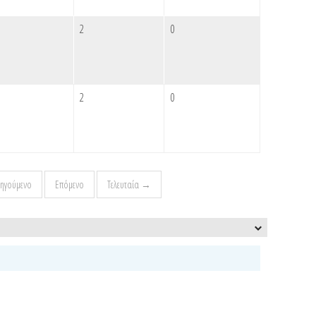
2
0
2
0
ηγούμενο
Επόμενο
Τελευταία →