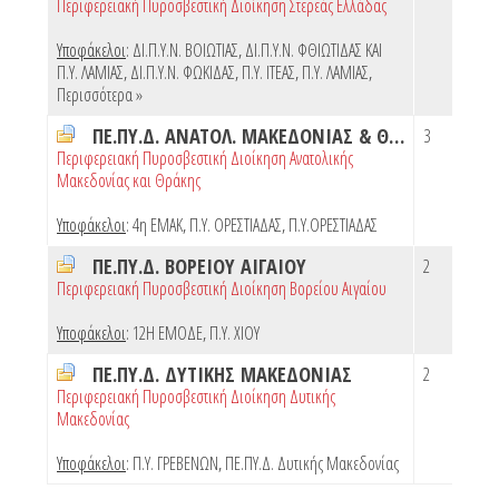
Περιφερειακή Πυροσβεστική Διοίκηση Στερεάς Ελλάδας
Υποφάκελοι
:
ΔΙ.Π.Υ.Ν. ΒΟΙΩΤΙΑΣ
,
ΔΙ.Π.Υ.Ν. ΦΘΙΩΤΙΔΑΣ ΚΑΙ
Π.Υ. ΛΑΜΙΑΣ
,
ΔΙ.Π.Υ.Ν. ΦΩΚΙΔΑΣ
,
Π.Υ. ΙΤΕΑΣ
,
Π.Υ. ΛΑΜΙΑΣ
,
Περισσότερα »
ΠΕ.ΠΥ.Δ. ΑΝΑΤΟΛ. ΜΑΚΕΔΟΝΙΑΣ & ΘΡΑΚΗΣ
3
Περιφερειακή Πυροσβεστική Διοίκηση Ανατολικής
Μακεδονίας και Θράκης
Υποφάκελοι
:
4η ΕΜΑΚ
,
Π.Υ. ΟΡΕΣΤΙΑΔΑΣ
,
Π.Υ.ΟΡΕΣΤΙΑΔΑΣ
ΠΕ.ΠΥ.Δ. ΒΟΡΕΙΟΥ ΑΙΓΑΙΟΥ
2
Περιφερειακή Πυροσβεστική Διοίκηση Βορείου Αιγαίου
Υποφάκελοι
:
12Η ΕΜΟΔΕ
,
Π.Υ. ΧΙΟΥ
ΠΕ.ΠΥ.Δ. ΔΥΤΙΚΗΣ ΜΑΚΕΔΟΝΙΑΣ
2
Περιφερειακή Πυροσβεστική Διοίκηση Δυτικής
Μακεδονίας
Υποφάκελοι
:
Π.Υ. ΓΡΕΒΕΝΩΝ
,
ΠΕ.ΠΥ.Δ. Δυτικής Μακεδονίας