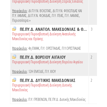
Περιφερειακή Πυροσβεστική Διοίκηση Στερεάς Ελλάδας
Υποφάκελοι
:
ΔΙ.Π.Υ.Ν. ΒΟΙΩΤΙΑΣ
,
ΔΙ.Π.Υ.Ν. ΦΘΙΩΤΙΔΑΣ ΚΑΙ
Π.Υ. ΛΑΜΙΑΣ
,
ΔΙ.Π.Υ.Ν. ΦΩΚΙΔΑΣ
,
Π.Υ. ΙΤΕΑΣ
,
Π.Υ. ΛΑΜΙΑΣ
,
Περισσότερα »
ΠΕ.ΠΥ.Δ. ΑΝΑΤΟΛ. ΜΑΚΕΔΟΝΙΑΣ & ΘΡΑΚΗΣ
3
Περιφερειακή Πυροσβεστική Διοίκηση Ανατολικής
Μακεδονίας και Θράκης
Υποφάκελοι
:
4η ΕΜΑΚ
,
Π.Υ. ΟΡΕΣΤΙΑΔΑΣ
,
Π.Υ.ΟΡΕΣΤΙΑΔΑΣ
ΠΕ.ΠΥ.Δ. ΒΟΡΕΙΟΥ ΑΙΓΑΙΟΥ
2
Περιφερειακή Πυροσβεστική Διοίκηση Βορείου Αιγαίου
Υποφάκελοι
:
12Η ΕΜΟΔΕ
,
Π.Υ. ΧΙΟΥ
ΠΕ.ΠΥ.Δ. ΔΥΤΙΚΗΣ ΜΑΚΕΔΟΝΙΑΣ
2
Περιφερειακή Πυροσβεστική Διοίκηση Δυτικής
Μακεδονίας
Υποφάκελοι
:
Π.Υ. ΓΡΕΒΕΝΩΝ
,
ΠΕ.ΠΥ.Δ. Δυτικής Μακεδονίας