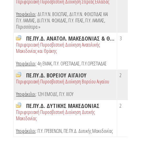
Περιφερειακή Πυροσβεστική Διοίκηση Στερεάς Ελλάδας
Υποφάκελοι
:
ΔΙ.Π.Υ.Ν. ΒΟΙΩΤΙΑΣ
,
ΔΙ.Π.Υ.Ν. ΦΘΙΩΤΙΔΑΣ ΚΑΙ
Π.Υ. ΛΑΜΙΑΣ
,
ΔΙ.Π.Υ.Ν. ΦΩΚΙΔΑΣ
,
Π.Υ. ΙΤΕΑΣ
,
Π.Υ. ΛΑΜΙΑΣ
,
Περισσότερα »
ΠΕ.ΠΥ.Δ. ΑΝΑΤΟΛ. ΜΑΚΕΔΟΝΙΑΣ & ΘΡΑΚΗΣ
3
Περιφερειακή Πυροσβεστική Διοίκηση Ανατολικής
Μακεδονίας και Θράκης
Υποφάκελοι
:
4η ΕΜΑΚ
,
Π.Υ. ΟΡΕΣΤΙΑΔΑΣ
,
Π.Υ.ΟΡΕΣΤΙΑΔΑΣ
ΠΕ.ΠΥ.Δ. ΒΟΡΕΙΟΥ ΑΙΓΑΙΟΥ
2
Περιφερειακή Πυροσβεστική Διοίκηση Βορείου Αιγαίου
Υποφάκελοι
:
12Η ΕΜΟΔΕ
,
Π.Υ. ΧΙΟΥ
ΠΕ.ΠΥ.Δ. ΔΥΤΙΚΗΣ ΜΑΚΕΔΟΝΙΑΣ
2
Περιφερειακή Πυροσβεστική Διοίκηση Δυτικής
Μακεδονίας
Υποφάκελοι
:
Π.Υ. ΓΡΕΒΕΝΩΝ
,
ΠΕ.ΠΥ.Δ. Δυτικής Μακεδονίας