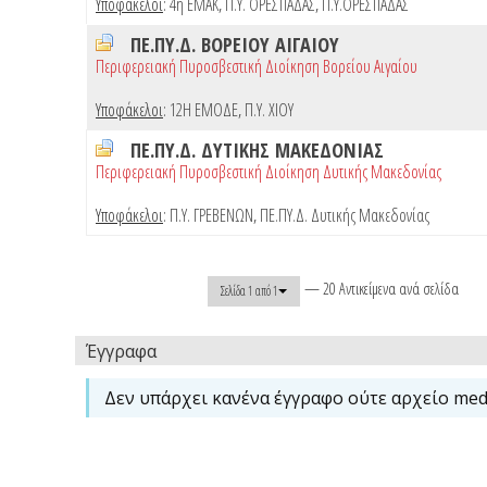
Υποφάκελοι
:
4η ΕΜΑΚ
,
Π.Υ. ΟΡΕΣΤΙΑΔΑΣ
,
Π.Υ.ΟΡΕΣΤΙΑΔΑΣ
ΠΕ.ΠΥ.Δ. ΒΟΡΕΙΟΥ ΑΙΓΑΙΟΥ
Περιφερειακή Πυροσβεστική Διοίκηση Βορείου Αιγαίου
Υποφάκελοι
:
12Η ΕΜΟΔΕ
,
Π.Υ. ΧΙΟΥ
ΠΕ.ΠΥ.Δ. ΔΥΤΙΚΗΣ ΜΑΚΕΔΟΝΙΑΣ
Περιφερειακή Πυροσβεστική Διοίκηση Δυτικής Μακεδονίας
Υποφάκελοι
:
Π.Υ. ΓΡΕΒΕΝΩΝ
,
ΠΕ.ΠΥ.Δ. Δυτικής Μακεδονίας
— 20 Αντικείμενα ανά σελίδα
Σελίδα 1 από 1
Έγγραφα
Δεν υπάρχει κανένα έγγραφο ούτε αρχείο medi