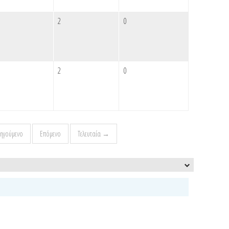
2
0
2
0
ηγούμενο
Επόμενο
Τελευταία →