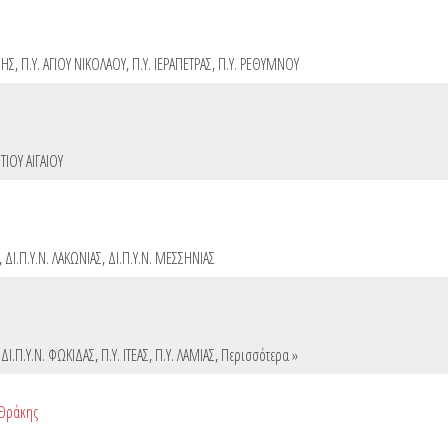
ΝΗΣ
,
Π.Υ. ΑΓΙΟΥ ΝΙΚΟΛΑΟΥ
,
Π.Υ. ΙΕΡΑΠΕΤΡΑΣ
,
Π.Υ. ΡΕΘΥΜΝΟΥ
ΤΙΟΥ ΑΙΓΑΙΟΥ
,
ΔΙ.Π.Υ.Ν. ΛΑΚΩΝΙΑΣ
,
ΔΙ.Π.Υ.Ν. ΜΕΣΣΗΝΙΑΣ
,
ΔΙ.Π.Υ.Ν. ΦΩΚΙΔΑΣ
,
Π.Υ. ΙΤΕΑΣ
,
Π.Υ. ΛΑΜΙΑΣ
,
Περισσότερα »
 Θράκης