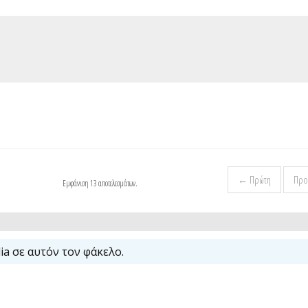
← Πρώτη
Προ
Εμφάνιση 13 αποτελεσμάτων.
a σε αυτόν τον φάκελο.