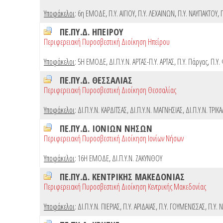
Υποφάκελοι
:
6η ΕΜΟΔΕ
,
Π.Υ. ΑΙΓΙΟΥ
,
Π.Υ. ΛΕΧΑΙΝΩΝ
,
Π.Υ. ΝΑΥΠΑΚΤΟΥ
,
ΠΕ.ΠΥ.Δ. ΗΠΕΙΡΟΥ
Περιφερειακή Πυροσβεστική Διοίκηση Ηπείρου
Υποφάκελοι
:
5Η ΕΜΟΔΕ
,
ΔΙ.Π.Υ.Ν. ΑΡΤΑΣ-Π.Υ. ΑΡΤΑΣ
,
Π.Υ. Πάργας
,
Π.Υ.
ΠΕ.ΠΥ.Δ. ΘΕΣΣΑΛΙΑΣ
Περιφερειακή Πυροσβεστική Διοίκηση Θεσσαλίας
Υποφάκελοι
:
ΔΙ.Π.Υ.Ν. ΚΑΡΔΙΤΣΑΣ
,
ΔΙ.Π.Υ.Ν. ΜΑΓΝΗΣΙΑΣ
,
ΔΙ.Π.Υ.Ν. ΤΡΙΚ
ΠΕ.ΠΥ.Δ. ΙΟΝΙΩΝ ΝΗΣΩΝ
Περιφερειακή Πυροσβεστική Διοίκηση Ιονίων Νήσων
Υποφάκελοι
:
16Η ΕΜΟΔΕ
,
ΔΙ.Π.Υ.Ν. ΖΑΚΥΝΘΟΥ
ΠΕ.ΠΥ.Δ. ΚΕΝΤΡΙΚΗΣ ΜΑΚΕΔΟΝΙΑΣ
Περιφερειακή Πυροσβεστική Διοίκηση Κεντρικής Μακεδονίας
Υποφάκελοι
:
ΔΙ.Π.Υ.Ν. ΠΙΕΡΙΑΣ
,
Π.Υ. ΑΡΙΔΑΙΑΣ
,
Π.Υ. ΓΟΥΜΕΝΙΣΣΑΣ
,
Π.Υ. 