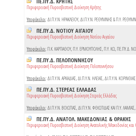
ΠΕ.ΠΥ.Δ. ΚΡΗΤΗΣ
Περιφερειακή Πυροσβεστική Διοίκηση Κρήτης
Υποφάκελοι
:
ΔΙ.Π.Υ.Ν. ΗΡΑΚΛΕΙΟΥ
,
ΔΙ.Π.Υ.Ν. ΡΕΘΥΜΝΗΣ & Π.Υ. ΡΕΘΥΜ
ΠΕ.ΠΥ.Δ. ΝΟΤΙΟΥ ΑΙΓΑΙΟΥ
Περιφερειακή Πυροσβεστική Διοίκηση Νοτίου Αιγαίου
Υποφάκελοι
:
Π.Κ. ΚΑΡΠΑΘΟΥ
,
Π.Υ. ΕΡΜΟΥΠΟΛΗΣ
,
Π.Υ. ΚΩ
,
ΠΕ.ΠΥ.Δ. ΝΟ
ΠΕ.ΠΥ.Δ. ΠΕΛΟΠΟΝΝΗΣΟΥ
Περιφερειακή Πυροσβεστική Διοίκηση Πελοποννήσου
Υποφάκελοι
:
ΔΙ.Π.Υ.Ν. ΑΡΚΑΔΙΑΣ
,
ΔΙ.Π.Υ.Ν. ΗΛΕΙΑΣ
,
ΔΙ.Π.Υ.Ν. ΚΟΡΙΝΘΙΑΣ
ΠΕ.ΠΥ.Δ. ΣΤΕΡΕΑΣ ΕΛΛΑΔΑΣ
Περιφερειακή Πυροσβεστική Διοίκηση Στερεάς Ελλάδας
Υποφάκελοι
:
ΔΙ.Π.Υ.Ν. ΒΟΙΩΤΙΑΣ
,
ΔΙ.Π.Υ.Ν. ΦΘΙΩΤΙΔΑΣ ΚΑΙ Π.Υ. ΛΑΜΙΑΣ
ΠΕ.ΠΥ.Δ. ΑΝΑΤΟΛ. ΜΑΚΕΔΟΝΙΑΣ & ΘΡΑΚΗΣ
Περιφερειακή Πυροσβεστική Διοίκηση Ανατολικής Μακεδονίας και