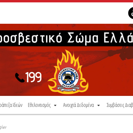
ράπεζα Ιδεών
Εθελοντισμός
Ανοιχτά Δεδομένα
Συμβάσεις Διαβ
ρίων