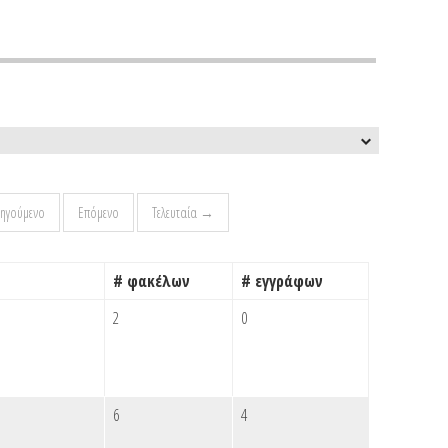
ηγούμενο
Επόμενο
Τελευταία →
# φακέλων
# εγγράφων
2
0
6
4