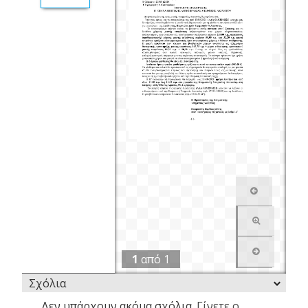
1
από
1
Σχόλια
Δεν υπάρχουν ακόμα σχόλια.
Γίνετε ο