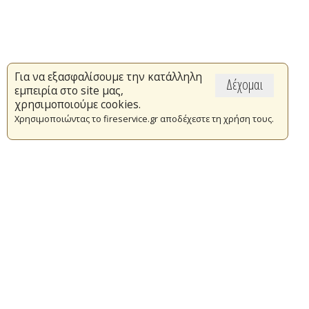
Για να εξασφαλίσουμε την κατάλληλη
Δέχομαι
εμπειρία στο site μας,
χρησιμοποιούμε cookies.
Χρησιμοποιώντας το fireservice.gr αποδέχεστε τη χρήση τους.
Επικαιρότητα
Το Πυροσβεστικό Σώμα
Πυρασφάλεια
Τράπεζα Ιδεών
Εθελοντισμός
Ανοιχτά Δεδομένα