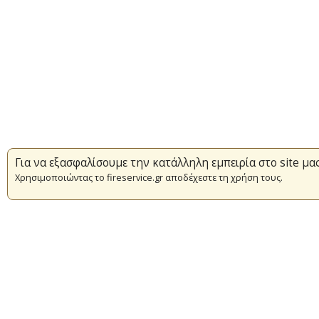
Για να εξασφαλίσουμε την κατάλληλη εμπειρία στο site μα
Χρησιμοποιώντας το fireservice.gr αποδέχεστε τη χρήση τους.
Επικαιρότητα
Πυρασφάλεια
Εθελοντισμός
Συμβάσεις Διαβουλεύσεις Διαγωνι