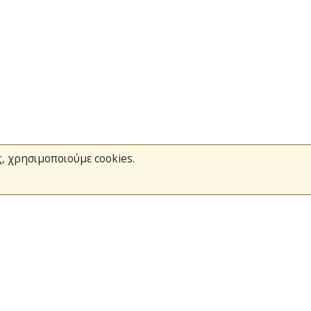
ς, χρησιμοποιούμε cookies.
Το Πυροσβεστικό Σώμα
Τράπεζα Ιδεών
Ανοιχτά Δεδομένα
σμοί
Ευρωπαϊκά & Αναπτυξιακά Προγράμματα