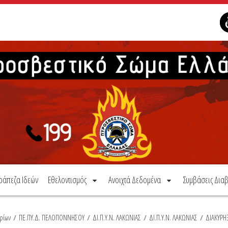
ράπεζα Ιδεών
Εθελοντισμός
Ανοιχτά Δεδομένα
Συμβάσεις Διαβ
ρίων
/
ΠΕ.ΠΥ.Δ. ΠΕΛΟΠΟΝΝΗΣΟΥ
/
ΔΙ.Π.Υ.Ν. ΛΑΚΩΝΙΑΣ
/
ΔΙ.Π.Υ.Ν. ΛΑΚΩΝΙΑΣ
/
ΔΙΑΚΥΡΗ