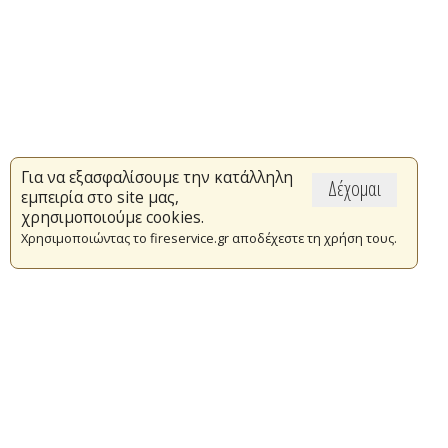
Για να εξασφαλίσουμε την κατάλληλη
Δέχομαι
εμπειρία στο site μας,
χρησιμοποιούμε cookies.
Χρησιμοποιώντας το fireservice.gr αποδέχεστε τη χρήση τους.
Επικαιρότητα
Το Πυροσβεστικό Σώμα
Πυρασφάλεια
Τράπεζα Ιδεών