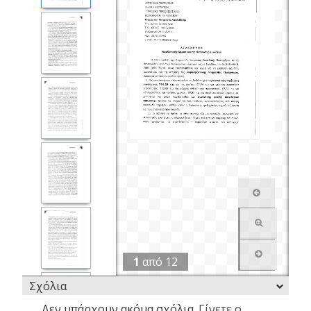
1
από
12
Σχόλια
Δεν υπάρχουν ακόμα σχόλια.
Γίνετε ο