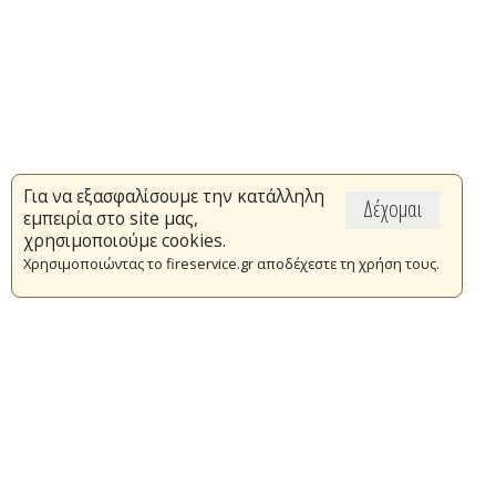
Για να εξασφαλίσουμε την κατάλληλη
Δέχομαι
εμπειρία στο site μας,
χρησιμοποιούμε cookies.
Χρησιμοποιώντας το fireservice.gr αποδέχεστε τη χρήση τους.
Επικαιρότητα
Το Πυροσβεστικό Σώμα
Πυρασφάλεια
Τράπεζα Ιδεών