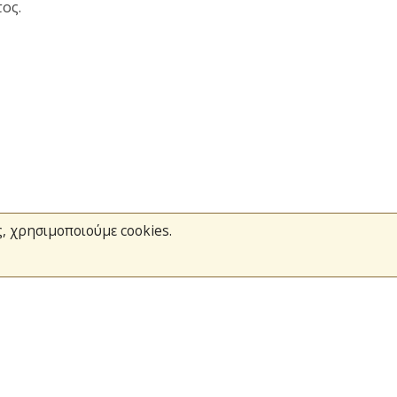
ος.
ς, χρησιμοποιούμε cookies.
Το Πυροσβεστικό Σώμα
Τράπεζα Ιδεών
Ανοιχτά Δεδομένα