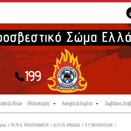
ράπεζα Ιδεών
Εθελοντισμός
Ανοιχτά Δεδομένα
Συμβάσεις Διαβ
ρίων
/
ΠΕ.ΠΥ.Δ. ΠΕΛΟΠΟΝΝΗΣΟΥ
/
ΔΙ.Π.Υ.Ν. ΑΡΚΑΔΙΑΣ
/
Π.Υ. ΜΕΓΑΛΟΠΟΛΗΣ
/