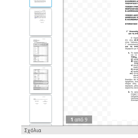
1
από
9
Σχόλια