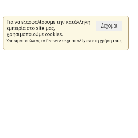
Για να εξασφαλίσουμε την κατάλληλη
Δέχομαι
εμπειρία στο site μας,
χρησιμοποιούμε cookies.
Χρησιμοποιώντας το fireservice.gr αποδέχεστε τη χρήση τους.
Επικαιρότητα
Το Πυροσβεστικό Σώμα
Πυρασφάλεια
Τράπεζα Ιδεών
Εθελοντισμός
Ανοιχτά Δεδομένα
Συμβάσεις Διαβουλεύσεις Διαγωνισμοί