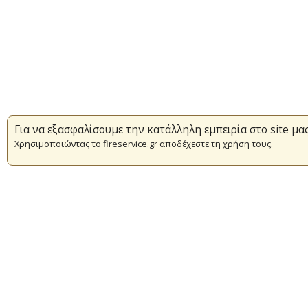
Για να εξασφαλίσουμε την κατάλληλη εμπειρία στο site μα
Χρησιμοποιώντας το fireservice.gr αποδέχεστε τη χρήση τους.
Επικαιρότητα
Πυρασφάλεια
Εθελοντισμός
Συμβάσεις Διαβουλεύσεις Διαγωνι