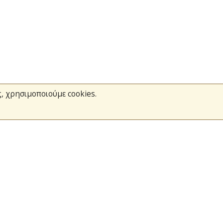
ς, χρησιμοποιούμε cookies.
Το Πυροσβεστικό Σώμα
Τράπεζα Ιδεών
Ανοιχτά Δεδομένα
σμοί
Ευρωπαϊκά & Αναπτυξιακά Προγράμματα