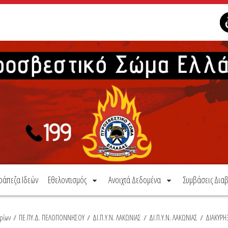
ράπεζα Ιδεών
Εθελοντισμός
Ανοιχτά Δεδομένα
Συμβάσεις Διαβ
ρίων
/
ΠΕ.ΠΥ.Δ. ΠΕΛΟΠΟΝΝΗΣΟΥ
/
ΔΙ.Π.Υ.Ν. ΛΑΚΩΝΙΑΣ
/
ΔΙ.Π.Υ.Ν. ΛΑΚΩΝΙΑΣ
/
ΔΙΑΚΥΡΗ