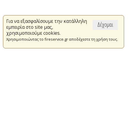
Για να εξασφαλίσουμε την κατάλληλη
Δέχομαι
εμπειρία στο site μας,
χρησιμοποιούμε cookies.
Χρησιμοποιώντας το fireservice.gr αποδέχεστε τη χρήση τους.
Επικαιρότητα
Το Πυροσβεστικό Σώμα
Πυρασφάλεια
Τράπεζα Ιδεών
Εθελοντισμός
Ανοιχτά Δεδομένα
Συμβάσεις Διαβουλεύσεις Διαγωνισμοί