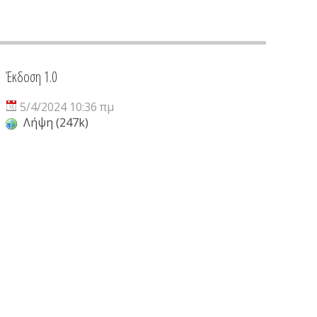
Έκδοση 1.0
5/4/2024 10:36 πμ
Λήψη (247k)