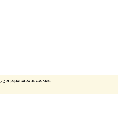
ς, χρησιμοποιούμε cookies.
Το Πυροσβεστικό Σώμα
Τράπεζα Ιδεών