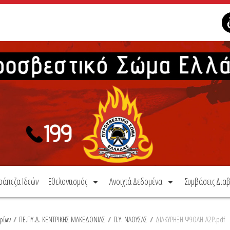
ράπεζα Ιδεών
Εθελοντισμός
Ανοιχτά Δεδομένα
Συμβάσεις Διαβ
ρίων
/
ΠΕ.ΠΥ.Δ. ΚΕΝΤΡΙΚΗΣ ΜΑΚΕΔΟΝΙΑΣ
/
Π.Υ. ΝΑΟΥΣΑΣ
/
ΔΙΑΚΥΡΗΞΗ Ψ9ΟΑΗ-Λ2Ρ.pdf