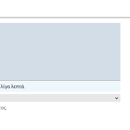
λίγα λεπτά.
ος.