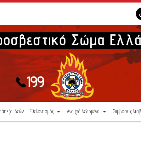
ράπεζα Ιδεών
Εθελοντισμός
Ανοιχτά Δεδομένα
Συμβάσεις Διαβ