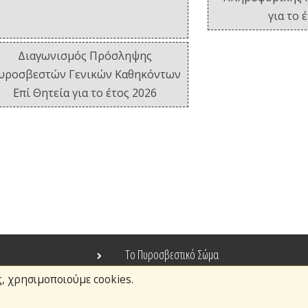
για το 
Διαγωνισμός Πρόσληψης
υροσβεστών Γενικών Καθηκόντων
Επί Θητεία για το έτος 2026
Το Πυροσβεστικό Σώμα
ς, χρησιμοποιούμε cookies.
Τράπεζα Ιδεών
Ανοιχτά Δεδομένα