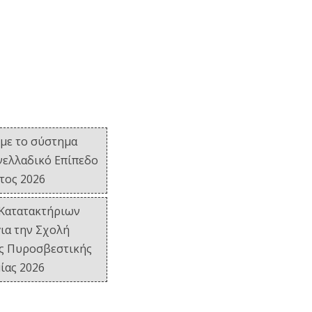
με το σύστημα
νελλαδικό Επίπεδο
έτος 2026
Κατατακτήριων
ια την Σχολή
ς Πυροσβεστικής
ίας 2026