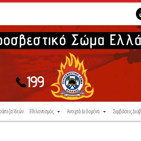
ράπεζα Ιδεών
Εθελοντισμός
Ανοιχτά Δεδομένα
Συμβάσεις Διαβ