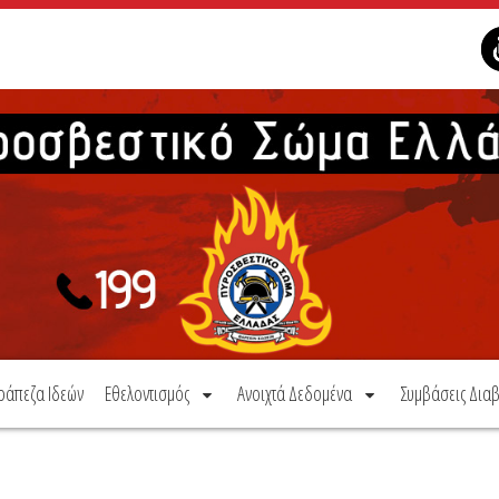
ράπεζα Ιδεών
Εθελοντισμός
Ανοιχτά Δεδομένα
Συμβάσεις Διαβ