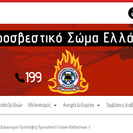
ράπεζα Ιδεών
Εθελοντισμός
Ανοιχτά Δεδομένα
Συμβάσεις Διαβ
Διαγωνισμοί Πρόσληψης Προσωπικού Ειδικών Καθηκόντων
/