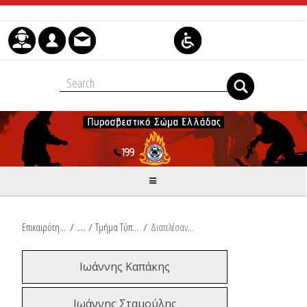
Μετάβαση στο περιεχόμενο
Επικαιρότητα
/
Τμήμα Τύπου και Επικοινωνίας
/
Διατελέσαντες Εκπρόσωποι Τύπου
Ιωάννης Καπάκης
Ιωάννης Σταμούλης