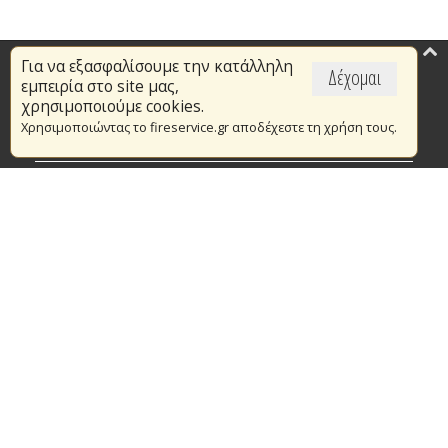
Για να εξασφαλίσουμε την κατάλληλη
Επικαιρότητα
Δέχομαι
εμπειρία στο site μας,
Το Πυροσβεστικό Σώμα
χρησιμοποιούμε cookies.
Χρησιμοποιώντας το fireservice.gr αποδέχεστε τη χρήση τους.
Πυρασφάλεια
Τράπεζα Ιδεών
Εθελοντισμός
Ανοιχτά Δεδομένα
Συμβάσεις Διαβουλεύσεις Διαγωνισμοί
Ευρωπαϊκά & Αναπτυξιακά Προγράμματα