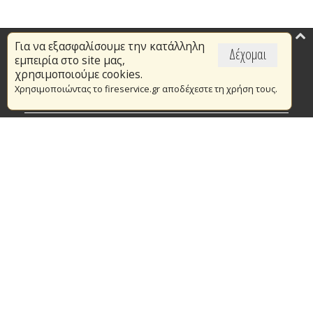
Για να εξασφαλίσουμε την κατάλληλη
Επικαιρότητα
Δέχομαι
εμπειρία στο site μας,
Το Πυροσβεστικό Σώμα
χρησιμοποιούμε cookies.
Χρησιμοποιώντας το fireservice.gr αποδέχεστε τη χρήση τους.
Πυρασφάλεια
Τράπεζα Ιδεών
Εθελοντισμός
Ανοιχτά Δεδομένα
Συμβάσεις Διαβουλεύσεις Διαγωνισμοί
Ευρωπαϊκά & Αναπτυξιακά Προγράμματα