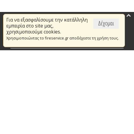
Για να εξασφαλίσουμε την κατάλληλη
Επικαιρότητα
Δέχομαι
εμπειρία στο site μας,
Το Πυροσβεστικό Σώμα
χρησιμοποιούμε cookies.
Χρησιμοποιώντας το fireservice.gr αποδέχεστε τη χρήση τους.
Πυρασφάλεια
Τράπεζα Ιδεών
Εθελοντισμός
Ανοιχτά Δεδομένα
Συμβάσεις Διαβουλεύσεις Διαγωνισμοί
Ευρωπαϊκά & Αναπτυξιακά Προγράμματα