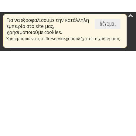
Για να εξασφαλίσουμε την κατάλληλη
Επικαιρότητα
Δέχομαι
εμπειρία στο site μας,
Το Πυροσβεστικό Σώμα
χρησιμοποιούμε cookies.
Χρησιμοποιώντας το fireservice.gr αποδέχεστε τη χρήση τους.
Πυρασφάλεια
Τράπεζα Ιδεών
Εθελοντισμός
Ανοιχτά Δεδομένα
Συμβάσεις Διαβουλεύσεις Διαγωνισμοί
Ευρωπαϊκά & Αναπτυξιακά Προγράμματα