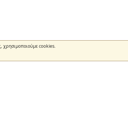
ς, χρησιμοποιούμε cookies.
Το Πυροσβεστικό Σώμα
Τράπεζα Ιδεών
Ανοιχτά Δεδομένα
σμοί
Ευρωπαϊκά & Αναπτυξιακά Προγράμματα