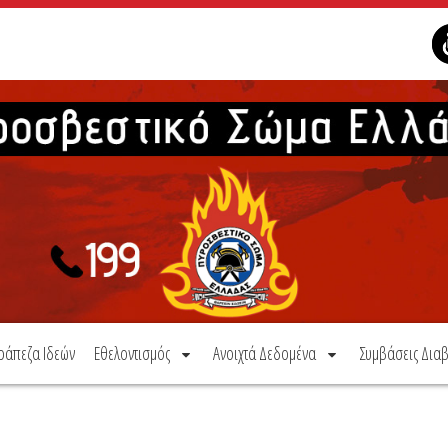
ράπεζα Ιδεών
Εθελοντισμός
Ανοιχτά Δεδομένα
Συμβάσεις Διαβ