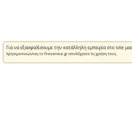
Για να εξασφαλίσουμε την κατάλληλη εμπειρία στο site μα
Χρησιμοποιώντας το fireservice.gr αποδέχεστε τη χρήση τους.
Επικαιρότητα
Πυρασφάλεια
Εθελοντισμός
Συμβάσεις Διαβουλεύσεις Διαγωνι
© Copyright 2016 Αρχηγείο Πυροσβεστικού Σώματος