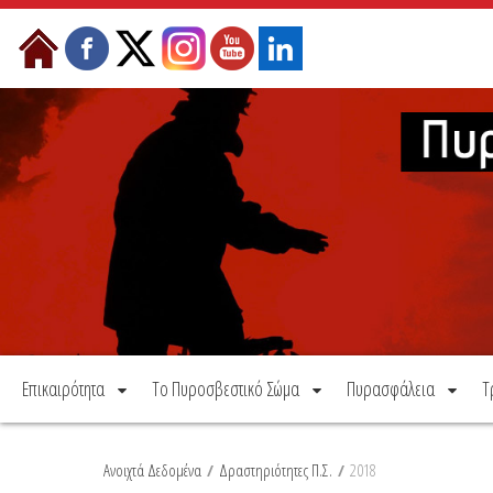
Μετάβαση στο περιεχόμενο
Επικαιρότητα
Το Πυροσβεστικό Σώμα
Πυρασφάλεια
Τ
Ανοιχτά Δεδομένα
/
Δραστηριότητες Π.Σ.
/
2018