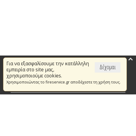
Για να εξασφαλίσουμε την κατάλληλη
Επικαιρότητα
Δέχομαι
εμπειρία στο site μας,
Το Πυροσβεστικό Σώμα
χρησιμοποιούμε cookies.
Χρησιμοποιώντας το fireservice.gr αποδέχεστε τη χρήση τους.
Πυρασφάλεια
Τράπεζα Ιδεών
Εθελοντισμός
Ανοιχτά Δεδομένα
Συμβάσεις Διαβουλεύσεις Διαγωνισμοί