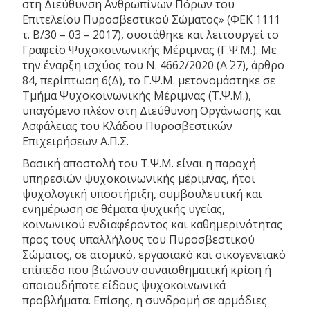
στη Διεύθυνση Ανθρωπίνων Πόρων του
Επιτελείου Πυροσβεστικού Σώματος» (ΦΕΚ 1111
τ. Β΄/30 – 03 – 2017), συστάθηκε και λειτουργεί το
Γραφείο Ψυχοκοινωνικής Μέριμνας (Γ.Ψ.Μ.). Με
την έναρξη ισχύος του Ν. 4662/2020 (Α΄ 27), άρθρο
84, περίπτωση 6(Δ), το Γ.Ψ.Μ. μετονομάστηκε σε
Τμήμα Ψυχοκοινωνικής Μέριμνας (Τ.Ψ.Μ.),
υπαγόμενο πλέον στη Διεύθυνση Οργάνωσης και
Ασφάλειας του Κλάδου Πυροσβεστικών
Επιχειρήσεων Α.Π.Σ.
Βασική αποστολή του Τ.Ψ.Μ. είναι η παροχή
υπηρεσιών ψυχοκοινωνικής μέριμνας, ήτοι
ψυχολογική υποστήριξη, συμβουλευτική και
ενημέρωση σε θέματα ψυχικής υγείας,
κοινωνικού ενδιαφέροντος και καθημερινότητας
προς τους υπαλλήλους του Πυροσβεστικού
Σώματος, σε ατομικό, εργασιακό και οικογενειακό
επίπεδο που βιώνουν συναισθηματική κρίση ή
οποιουδήποτε είδους ψυχοκοινωνικά
προβλήματα. Επίσης, η συνδρομή σε αρμόδιες