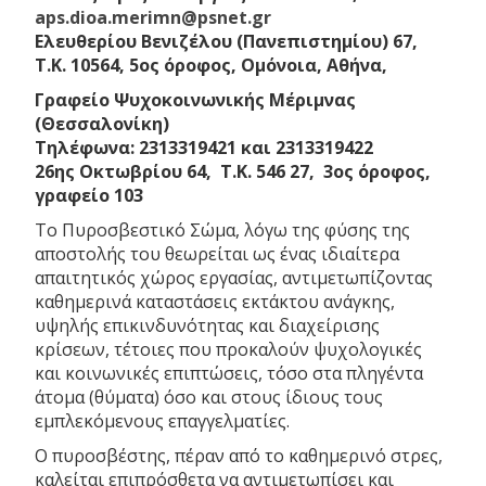
aps.dioa.merimn@psnet.gr
Ελευθερίου Βενιζέλου (Πανεπιστημίου) 67,
Τ.Κ. 10564, 5ος όροφος, Ομόνοια, Αθήνα,
Γραφείο Ψυχοκοινωνικής Μέριμνας
(Θεσσαλονίκη)
Τηλέφωνα: 2313319421 και 2313319422
26ης Οκτωβρίου 64, Τ.Κ. 546 27, 3ος όροφος,
γραφείο 103
Το Πυροσβεστικό Σώμα, λόγω της φύσης της
αποστολής του θεωρείται ως ένας ιδιαίτερα
απαιτητικός χώρος εργασίας, αντιμετωπίζοντας
καθημερινά καταστάσεις εκτάκτου ανάγκης,
υψηλής επικινδυνότητας και διαχείρισης
κρίσεων, τέτοιες που προκαλούν ψυχολογικές
και κοινωνικές επιπτώσεις, τόσο στα πληγέντα
άτομα (θύματα) όσο και στους ίδιους τους
εμπλεκόμενους επαγγελματίες.
Ο πυροσβέστης, πέραν από το καθημερινό στρες,
καλείται επιπρόσθετα να αντιμετωπίσει και