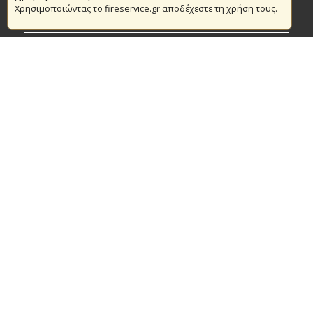
Χρησιμοποιώντας το fireservice.gr αποδέχεστε τη χρήση τους.
Πυρασφάλεια
Τράπεζα Ιδεών
Εθελοντισμός
Ανοιχτά Δεδομένα
Συμβάσεις Διαβουλεύσεις Διαγωνισμοί
Ευρωπαϊκά & Αναπτυξιακά Προγράμματα
© Copyright 2016 Αρχηγείο Πυροσβεστικού Σώματος