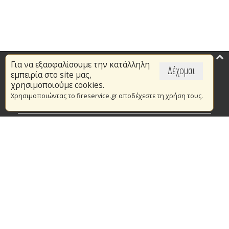
Για να εξασφαλίσουμε την κατάλληλη
Επικαιρότητα
Δέχομαι
εμπειρία στο site μας,
Το Πυροσβεστικό Σώμα
χρησιμοποιούμε cookies.
Χρησιμοποιώντας το fireservice.gr αποδέχεστε τη χρήση τους.
Πυρασφάλεια
Τράπεζα Ιδεών
Εθελοντισμός
Ανοιχτά Δεδομένα
Συμβάσεις Διαβουλεύσεις Διαγωνισμοί
Ευρωπαϊκά & Αναπτυξιακά Προγράμματα