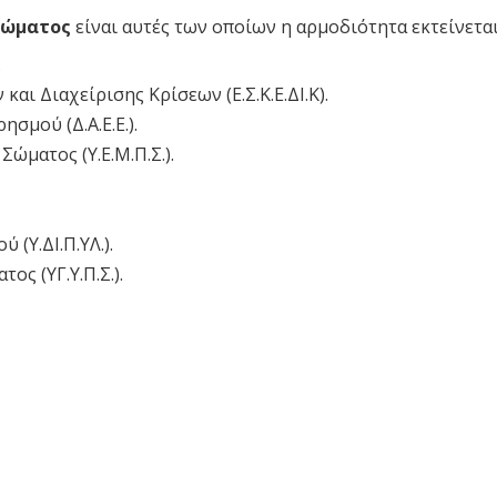
Σώματος
είναι αυτές των οποίων η αρμοδιότητα εκτείνεται 
.
αι Διαχείρισης Κρίσεων (Ε.Σ.Κ.Ε.ΔΙ.Κ).
σμού (Δ.Α.Ε.Ε.).
ματος (Υ.Ε.Μ.Π.Σ.).
(Υ.ΔΙ.Π.ΥΛ.).
ς (ΥΓ.Υ.Π.Σ.).