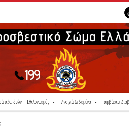
ράπεζα Ιδεών
Εθελοντισμός
Ανοιχτά Δεδομένα
Συμβάσεις Διαβ
ς