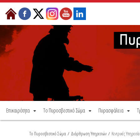
Μετάβαση στο περιεχόμενο
Επικαιρότητα
Το Πυροσβεστικό Σώμα
Πυρασφάλεια
Τ
Το Πυροσβεστικό Σώμα
/
Διάρθρωση Υπηρεσιών
/
Κεντρικές Υπηρεσίε