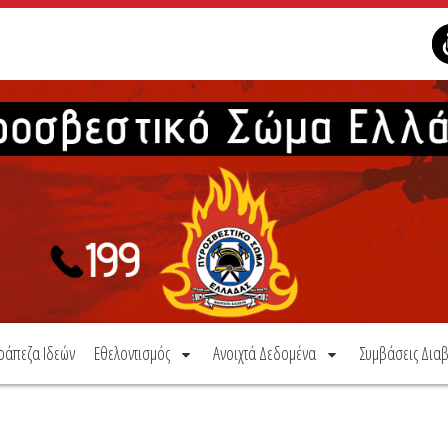
ράπεζα Ιδεών
Εθελοντισμός
Ανοιχτά Δεδομένα
Συμβάσεις Διαβ