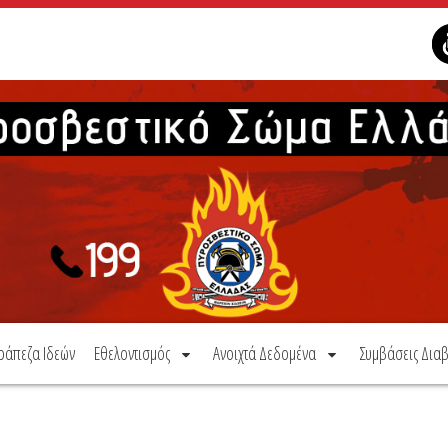
ράπεζα Ιδεών
Εθελοντισμός
Ανοιχτά Δεδομένα
Συμβάσεις Διαβ